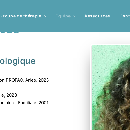
Groupe de thérapie
Équipe
Ressources
Cont
reau
hologique
ion PROFAC, Arles, 2023-
le, 2023
ciale et Familiale, 2001