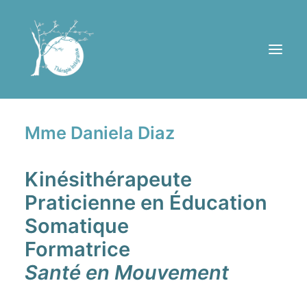
Mme Daniela Diaz
Consultations
Groupe de thérapie
Kinésithérapeute
Équipe
Praticienne en Éducation
Ressources
Somatique
Contact
Formatrice
PRENDRE RENDEZ-VOUS
Santé en Mouvement